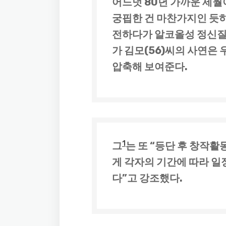
어느덧 80년 가까운 세
궁핍한 건 마찬가지인 듯하
전하다가 알코올성 정신질
가 김모(56)씨의 사연은
압축해 보여준다.
1
그
는 또 “등단 후 창작활동
게 각자의 기간에 따라 일
다”고 강조했다.