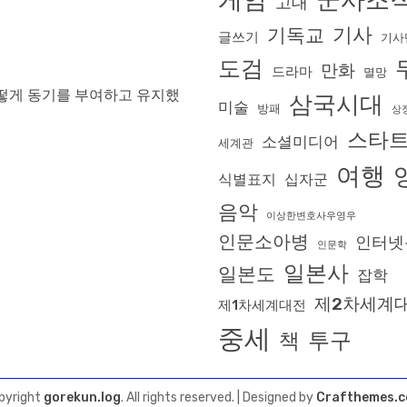
군사조
고대
기사
기독교
글쓰기
기사
도검
만화
드라마
멸망
어떻게 동기를 부여하고 유지했
삼국시대
미술
방패
상
스타
소셜미디어
세계관
여행
식별표지
십자군
음악
이상한변호사우영우
인문소아병
인터넷
인문학
일본사
일본도
잡학
제2차세계
제1차세계대전
중세
투구
책
pyright
gorekun.log
. All rights reserved.
| Designed by
Crafthemes.