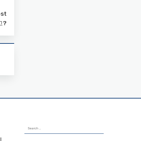
ost
고?
Search
for: