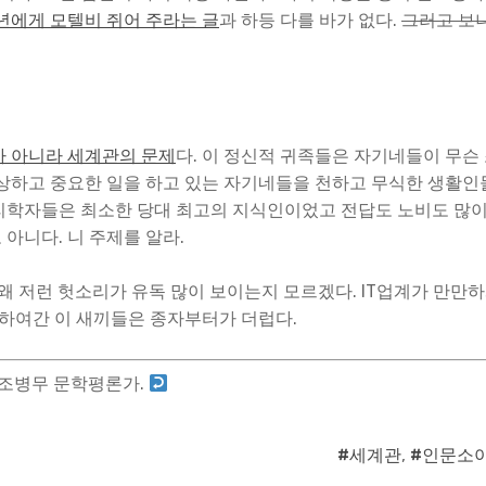
년에게 모텔비 쥐어 주라는 글
과 하등 다를 바가 없다.
그러고 보
가 아니라 세계관의 문제
다. 이 정신적 귀족들은 자기네들이 무슨
고상하고 중요한 일을 하고 있는 자기네들을 천하고 무식한 생활인
리학자들은 최소한 당대 최고의 지식인이었고 전답도 노비도 많
아니다. 니 주제를 알라.
왜 저런 헛소리가 유독 많이 보이는지 모르겠다. IT업계가 만만
 하여간 이 새끼들은 종자부터가 더럽다.
조병무 문학평론가.
#세계관
,
#인문소