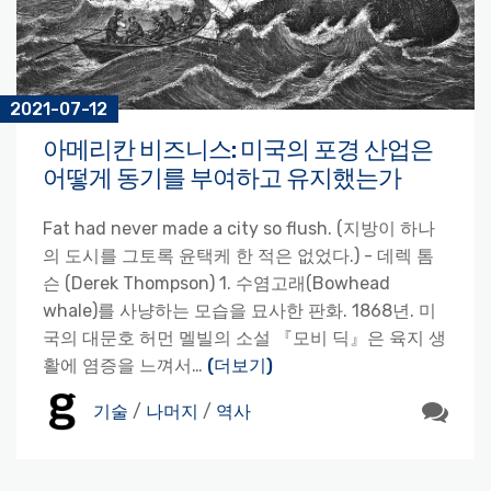
2021-07-12
아메리칸 비즈니스: 미국의 포경 산업은
어떻게 동기를 부여하고 유지했는가
Fat had never made a city so flush. (지방이 하나
의 도시를 그토록 윤택케 한 적은 없었다.) - 데렉 톰
슨 (Derek Thompson) 1. 수염고래(Bowhead
whale)를 사냥하는 모습을 묘사한 판화. 1868년. 미
국의 대문호 허먼 멜빌의 소설 『모비 딕』은 육지 생
활에 염증을 느껴서…
(더보기)
기술
/
나머지
/
역사