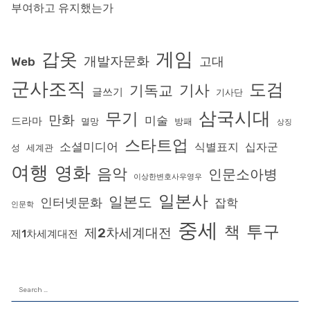
부여하고 유지했는가
게임
갑옷
개발자문화
고대
Web
군사조직
도검
기사
기독교
글쓰기
기사단
삼국시대
무기
만화
미술
드라마
멸망
방패
상징
스타트업
소셜미디어
식별표지
십자군
성
세계관
여행
영화
음악
인문소아병
이상한변호사우영우
일본사
일본도
인터넷문화
잡학
인문학
중세
투구
책
제2차세계대전
제1차세계대전
Search
for: