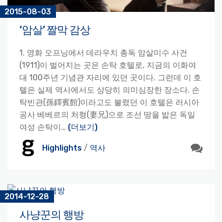
2015-08-03
‘암살’ 짤막 감상
1. 영화 오프닝에서 데라우치 총독 암살미수 사건
(1911)이 벌어지는 곳은 손탁 호텔로, 지금의 이화여
대 100주년 기념관 자리에 있던 곳이다. 그런데 이 호
텔은 실제 역사에서도 상당히 의미심장한 장소다. 손
탁빈관(孫鐸賓館)이라고도 불렸던 이 호텔은 러시아
공사 베베르의 처형(妻兄)으로 조선 땅을 밟은 독일
여성 손탁이…
(더보기)
Highlights
/
역사
2014-12-28
사냥꾼의 행방