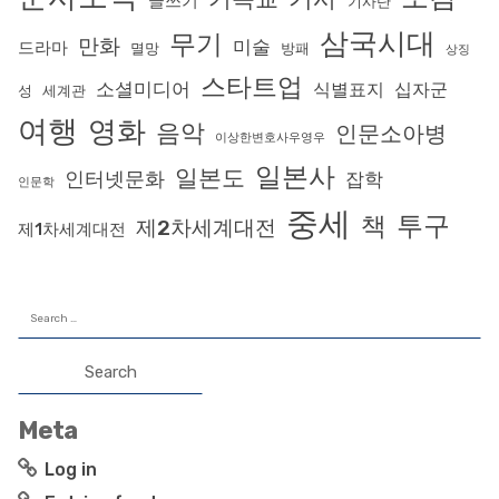
글쓰기
기사단
삼국시대
무기
만화
미술
드라마
멸망
방패
상징
스타트업
소셜미디어
식별표지
십자군
성
세계관
여행
영화
음악
인문소아병
이상한변호사우영우
일본사
일본도
인터넷문화
잡학
인문학
중세
투구
책
제2차세계대전
제1차세계대전
Search
for:
Meta
Log in