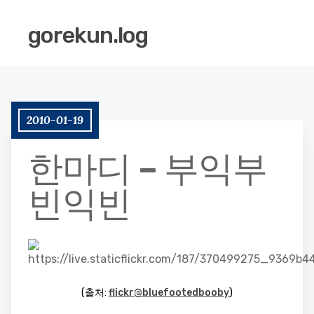
gorekun.log
2010-01-19
한마디 – 부익부
빈익빈
(출처:
flickr@bluefootedbooby
)