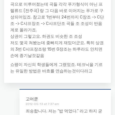
곡으로 이루어졌는데 곡들 각각 푸가형식이 아닌 프
렐류드 (전주곡) 랑 그 다음 바로 이어지는 푸가로 구
성되어있죠. 참고로 1번부터 24번까지 C장조 -> C단
조 -> C샤프장조 -> C샤프단조 곡들 조 조성이 반음
계로 올라가죠.
상권이 그렇고요. 하권도 비슷한 조 조성
저도 몇곡 쳐봤는데 좆빠지게 재밌더군요. 특히 상권
의 3번 C샤프장조랑 15번 G장조는 하루라도 안치면
손에 종기날것같음
쇼팽이 자신의 학생들에게 그랬었죠. 테크닉을 기르
는 유일한 방법은 바흐를 연습하는것이다라고
고어쿤
2012-05-13 at 7:37 am
죄송합니다. 저는 “밥 먹었다.” 라고 하지 굳