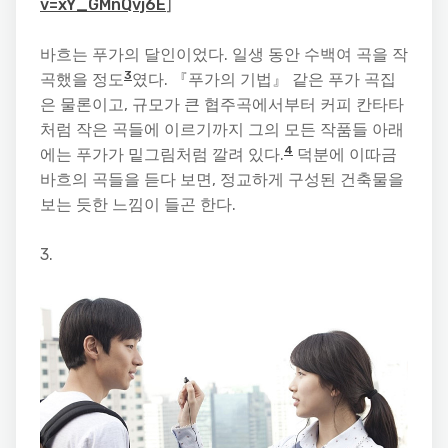
v=xY_GMnQvj6E
]
바흐는 푸가의 달인이었다. 일생 동안 수백여 곡을 작
3
곡했을 정도
였다. 『푸가의 기법』 같은 푸가 곡집
은 물론이고, 규모가 큰 협주곡에서부터 커피 칸타타
처럼 작은 곡들에 이르기까지 그의 모든 작품들 아래
4
에는 푸가가 밑그림처럼 깔려 있다.
덕분에 이따금
바흐의 곡들을 듣다 보면, 정교하게 구성된 건축물을
보는 듯한 느낌이 들곤 한다.
3.