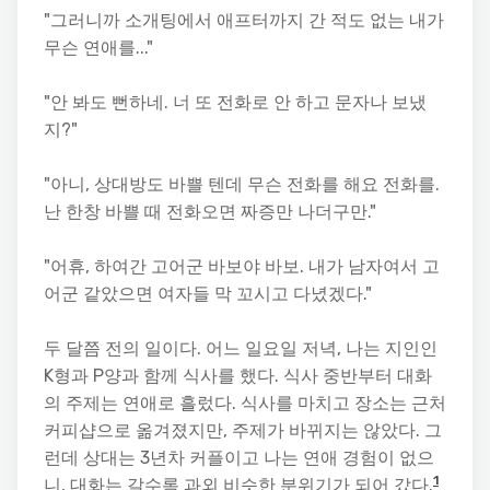
"그러니까 소개팅에서 애프터까지 간 적도 없는 내가
무슨 연애를..."
"안 봐도 뻔하네. 너 또 전화로 안 하고 문자나 보냈
지?"
"아니, 상대방도 바쁠 텐데 무슨 전화를 해요 전화를.
난 한창 바쁠 때 전화오면 짜증만 나더구만."
"어휴, 하여간 고어군 바보야 바보. 내가 남자여서 고
어군 같았으면 여자들 막 꼬시고 다녔겠다."
두 달쯤 전의 일이다. 어느 일요일 저녁, 나는 지인인
K형과 P양과 함께 식사를 했다. 식사 중반부터 대화
의 주제는 연애로 흘렀다. 식사를 마치고 장소는 근처
커피샵으로 옮겨졌지만, 주제가 바뀌지는 않았다. 그
런데 상대는 3년차 커플이고 나는 연애 경험이 없으
1
니, 대화는 갈수록 과외 비슷한 분위기가 되어 갔다.