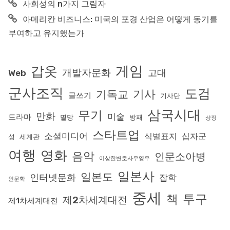
사회성의 n가지 그림자
아메리칸 비즈니스: 미국의 포경 산업은 어떻게 동기를
부여하고 유지했는가
게임
갑옷
개발자문화
고대
Web
군사조직
도검
기사
기독교
글쓰기
기사단
삼국시대
무기
만화
미술
드라마
멸망
방패
상징
스타트업
소셜미디어
식별표지
십자군
성
세계관
여행
영화
음악
인문소아병
이상한변호사우영우
일본사
일본도
인터넷문화
잡학
인문학
중세
투구
책
제2차세계대전
제1차세계대전