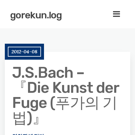
gorekun.log
2012-04-08
J.S.Bach –
『Die Kunst der
Fuge (푸가의 기
법)』