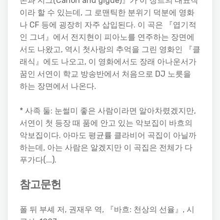
논과 지그(Canon and gigue)』가 이 장르의 대표작
이라 할 수 있는데, 그 로맨틱한 분위기 덕분에 영화
나 CF 등에 굉장히 자주 삽입된다. 이 곡은 『엽기적
인 그녀』에서 전지현이 피아노를 연주하는 장면에
서도 나왔고, 역시 첫사랑의 추억을 그린 영화인 『클
래식』에도 나오고, 이 영화에서도 장래 아나운서가
꿈인 서연이 학교 방송반에서 처음으로 DJ 노릇을
하는 장면에서 나온다.
* 사족 둘: 눈썰미 좋은 사람이라면 알아차렸겠지만,
서연이 첫 등장 때 품에 안고 있는 악보집이 바흐의
악보집이다. 아마도 평균률 클라비어 곡집이 아닐까
하는데, 아는 사람은 알겠지만 이 곡집은 전체가 다
푸가다(...).
참고문헌
폴 뒤 부셰 저, 권재우 역, 『바흐: 천상의 선율』, 시