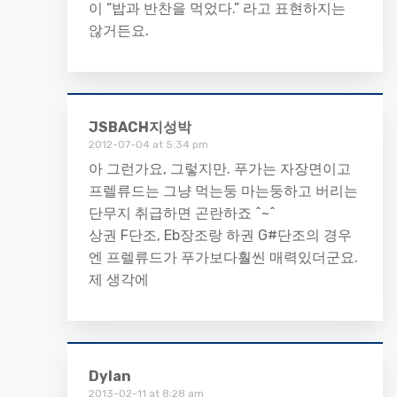
이 “밥과 반찬을 먹었다.” 라고 표현하지는
않거든요.
JSBACH지성박
2012-07-04 at 5:34 pm
아 그런가요, 그렇지만. 푸가는 자장면이고
프렐류드는 그냥 먹는둥 마는둥하고 버리는
단무지 취급하면 곤란하죠 ^~^
상권 F단조, Eb장조랑 하권 G#단조의 경우
엔 프렐류드가 푸가보다훨씬 매력있더군요.
제 생각에
Dylan
2013-02-11 at 8:28 am