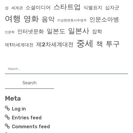
스타트업
소셜미디어
식별표지
십자군
성
세계관
여행
영화
음악
인문소아병
이상한변호사우영우
일본사
일본도
인터넷문화
잡학
인문학
중세
투구
책
제2차세계대전
제1차세계대전
Search
for:
Meta
Log in
Entries feed
Comments feed