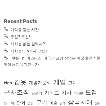
Recent Posts
기억을 걷는 시간
쿠션? 쿠션!
사회성 없는 실력자?
사회성의 n가지 그림자
아메리칸 비즈니스: 미국의 포경 산업은 어떻게 동기를
부여하고 유지했는가
게임
갑옷
개발자문화
고대
Web
군사조직
도검
기사
기독교
글쓰기
기사단
삼국시대
무기
만화
미술
드라마
멸망
방패
상징