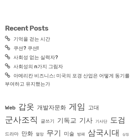
Recent Posts
기억을 걷는 시간
쿠션? 쿠션!
사회성 없는 실력자?
사회성의 n가지 그림자
아메리칸 비즈니스: 미국의 포경 산업은 어떻게 동기를
부여하고 유지했는가
게임
갑옷
개발자문화
고대
Web
군사조직
도검
기사
기독교
글쓰기
기사단
삼국시대
무기
만화
미술
드라마
멸망
방패
상징