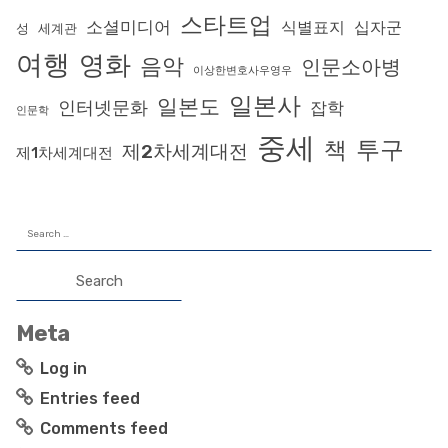
스타트업
소셜미디어
식별표지
십자군
성
세계관
여행
영화
음악
인문소아병
이상한변호사우영우
일본사
일본도
인터넷문화
잡학
인문학
중세
투구
책
제2차세계대전
제1차세계대전
Search
for:
Meta
Log in
Entries feed
Comments feed