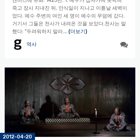
캔버스에 유화. 1425년. 1. 예수가 십자가에 못박혀
죽고 장사 지내진 뒤, 안식일이 지나고 이튿날 새벽이
었다. 예수 주변의 여인 세 명이 예수의 무덤에 갔다.
거기서 그들은 천사가 내려온 것을 보았다.천사는 말
했다: "두려워하지 말라.…
(더보기)
역사
2012-04-20