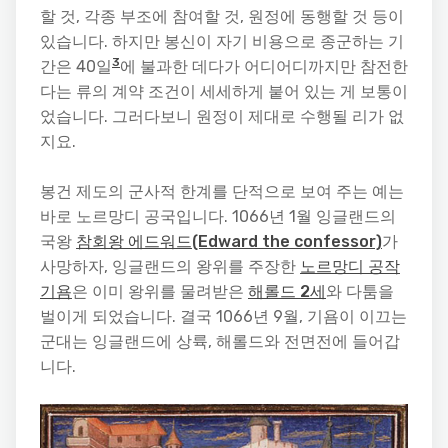
할 것, 각종 부조에 참여할 것, 원정에 동행할 것 등이
있습니다. 하지만 봉신이 자기 비용으로 종군하는 기
3
간은 40일
에 불과한 데다가 어디어디까지만 참전한
다는 류의 계약 조건이 세세하게 붙어 있는 게 보통이
었습니다. 그러다보니 원정이 제대로 수행될 리가 없
지요.
봉건 제도의 군사적 한계를 단적으로 보여 주는 예는
바로 노르망디 공국입니다. 1066년 1월 잉글랜드의
국왕
참회왕 에드워드(Edward the confessor)
가
사망하자, 잉글랜드의 왕위를 주장한
노르망디 공작
기욤
은 이미 왕위를 물려받은
해롤드 2세
와 다툼을
벌이게 되었습니다. 결국 1066년 9월, 기욤이 이끄는
군대는 잉글랜드에 상륙, 해롤드와 전면전에 들어갑
니다.