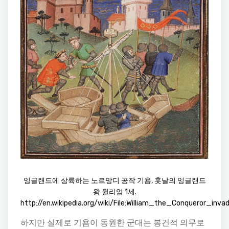
잉글랜드에 상륙하는 노르망디 공작 기욤, 훗날의 잉글랜드
왕 윌리엄 1세.
http://en.wikipedia.org/wiki/File:William_the_Conqueror_inva
하지만 실제로 기욤이 동원한 군대는 봉건적 의무로