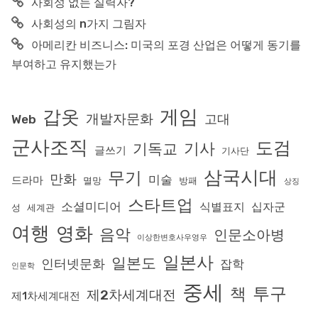
사회성 없는 실력자?
사회성의 n가지 그림자
아메리칸 비즈니스: 미국의 포경 산업은 어떻게 동기를
부여하고 유지했는가
게임
갑옷
개발자문화
고대
Web
군사조직
도검
기사
기독교
글쓰기
기사단
삼국시대
무기
만화
미술
드라마
멸망
방패
상징
스타트업
소셜미디어
식별표지
십자군
성
세계관
여행
영화
음악
인문소아병
이상한변호사우영우
일본사
일본도
인터넷문화
잡학
인문학
중세
투구
책
제2차세계대전
제1차세계대전