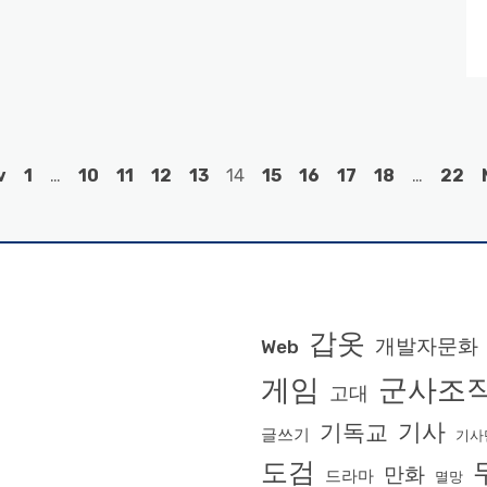
v
1
…
10
11
12
13
14
15
16
17
18
…
22
갑옷
개발자문화
Web
게임
군사조
고대
기사
기독교
글쓰기
기사
도검
만화
드라마
멸망