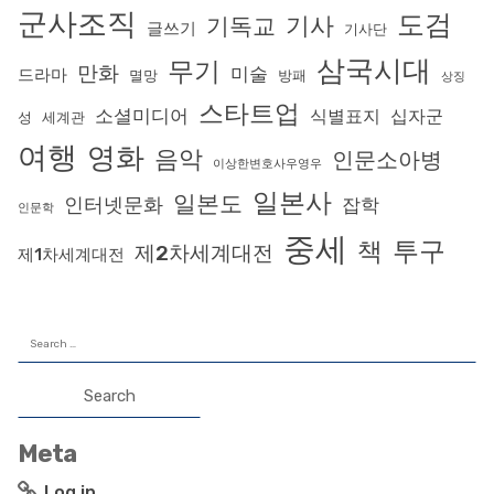
군사조직
도검
기사
기독교
글쓰기
기사단
삼국시대
무기
만화
미술
드라마
멸망
방패
상징
스타트업
소셜미디어
식별표지
십자군
성
세계관
여행
영화
음악
인문소아병
이상한변호사우영우
일본사
일본도
인터넷문화
잡학
인문학
중세
투구
책
제2차세계대전
제1차세계대전
Search
for:
Meta
Log in