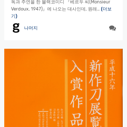
독과 주연을 한 블랙코미디 『베르두 씨(Monsieur
Verdoux, 1947)』에 나오는 대사인데, 원래…
(더보
기)
나머지